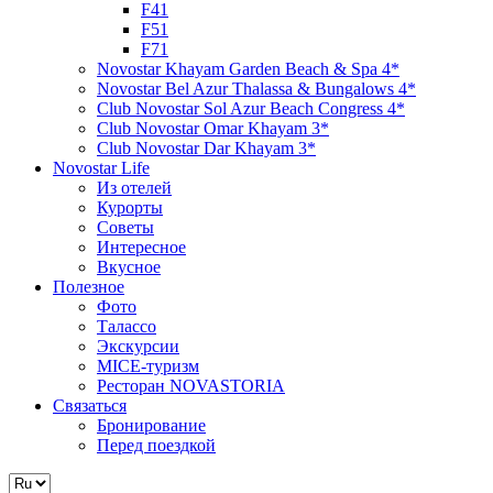
F41
F51
F71
Novostar Khayam Garden Beach & Spa 4*
Novostar Bel Azur Thalassa & Bungalows 4*
Club Novostar Sol Azur Beach Congress 4*
Club Novostar Omar Khayam 3*
Club Novostar Dar Khayam 3*
Novostar Life
Из отелей
Курорты
Советы
Интересное
Вкусное
Полезное
Фото
Талассо
Экскурсии
MICE-туризм
Ресторан NOVASTORIA
Связаться
Бронирование
Перед поездкой