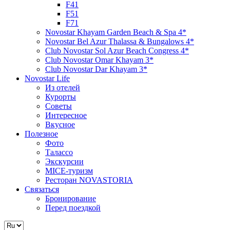
F41
F51
F71
Novostar Khayam Garden Beach & Spa 4*
Novostar Bel Azur Thalassa & Bungalows 4*
Club Novostar Sol Azur Beach Congress 4*
Club Novostar Omar Khayam 3*
Club Novostar Dar Khayam 3*
Novostar Life
Из отелей
Курорты
Советы
Интересное
Вкусное
Полезное
Фото
Талассо
Экскурсии
MICE-туризм
Ресторан NOVASTORIA
Связаться
Бронирование
Перед поездкой