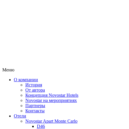
Меню
О компании
История
От автора
Концепция Novostar Hotels
Novostar на мероприятиях
Партнеры
Контакты
Отели
Novostar Apart Monte Carlo
D46