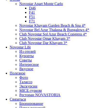
Novostar Apart Monte Carlo
D46
F41
F51
F71
Novostar Khayam Garden Beach & Spa 4*
Novostar Bel Azur Thalassa & Bungalows 4*
Club Novostar Sol Azur Beach Congress 4*
Club Novostar Omar Khayam 3*
Club Novostar Dar Khayam 3*
Novostar Life
Из отелей
Курорты
Советы
Интересное
Вкусное
Полезное
Фото
Талассо
Экскурсии
MICE-туризм
Ресторан NOVASTORIA
Связаться
Бронирование
Перед поездкой