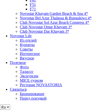
F41
F51
F71
Novostar Khayam Garden Beach & Spa 4*
Novostar Bel Azur Thalassa & Bungalows 4*
Club Novostar Sol Azur Beach Congress 4*
Club Novostar Omar Khayam 3*
Club Novostar Dar Khayam 3*
Novostar Life
Из отелей
Курорты
Советы
Интересное
Вкусное
Полезное
Фото
Талассо
Экскурсии
MICE-туризм
Ресторан NOVASTORIA
Связаться
Бронирование
Перед поездкой