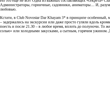
Но это еще не все! Одна из важных составляющих «секрета» Club
Администраторы, горничные, садовники, аниматоры… И, разумеет
любовью.
Кстати, в Club Novostar Dar Khayam 3* в принципе особенный, 
– задержались на экскурсии или даже просто гуляли вдоль кромк
поесть и после 21.30 – в любое время, вплоть до полуночи. То ж
солью» или холодными закусками, а сытным, горячим ужином. Д