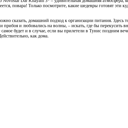
 Novostar Dar Khayam 3* – удивительная домашняя атмосфера, ко
ся, повара! Только посмотрите, какие шедевры готовят эти куд
можно сказать, домашний подход к организации питания. Здесь 
и прибоя и любовались на волны, – искать, где бы перекусить вн
е самое будет и в случае, если вы прилетели в Тунис поздним веч
ействительно, как дома.