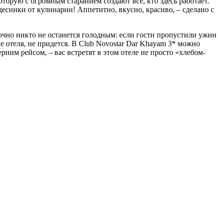
торую с огромным старанием создают все, кто здесь работает.
есники от кулинарии! Аппетитно, вкусно, красиво, – сделано с
точно никто не останется голодным: если гости пропустили ужин
е отеля, не придется. В Club Novostar Dar Khayam 3* можно
ерним рейсом, – вас встретят в этом отеле не просто «хлебом-