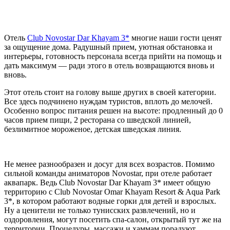
Отель
Club Novostar Dar Khayam 3*
многие наши гости ценят
за ощущение дома. Радушный прием, уютная обстановка и
интерьеры, готовность персонала всегда прийти на помощь и
дать максимум — ради этого в отель возвращаются вновь и
вновь.
Этот отель стоит на голову выше других в своей категории.
Все здесь подчинено нуждам туристов, вплоть до мелочей.
Особенно вопрос питания решен на высоте: продленный до 0
часов прием пищи, 2 ресторана со шведской линией,
безлимитное мороженое, детская шведская линия.
Не менее разнообразен и досуг для всех возрастов. Помимо
сильной команды аниматоров Novostar, при отеле работает
аквапарк. Ведь Club Novostar Dar Khayam 3* имеет общую
территорию с Club Novostar Omar Khayam Resort & Aqua Park
3*, в котором работают водные горки для детей и взрослых.
Ну а ценители не только тунисских развлечений, но и
оздоровления, могут посетить спа-салон, открытый тут же на
территории. Процедуры, массажи и хаммам порадуют