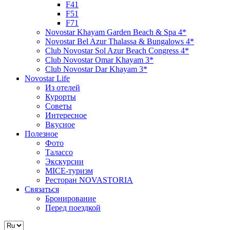
F41
F51
F71
Novostar Khayam Garden Beach & Spa 4*
Novostar Bel Azur Thalassa & Bungalows 4*
Club Novostar Sol Azur Beach Congress 4*
Club Novostar Omar Khayam 3*
Club Novostar Dar Khayam 3*
Novostar Life
Из отелей
Курорты
Советы
Интересное
Вкусное
Полезное
Фото
Талассо
Экскурсии
MICE-туризм
Ресторан NOVASTORIA
Связаться
Бронирование
Перед поездкой