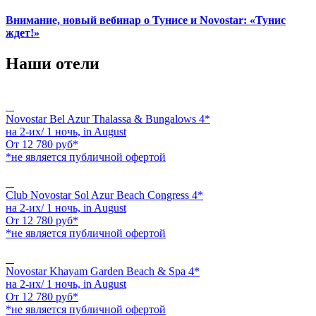
Внимание, новый вебинар о Тунисе и Novostar: «Тунис
ждет!»
Наши отели
Novostar Bel Azur Thalassa & Bungalows 4*
на 2-их/ 1 ночь,
in August
От
12 780
руб*
*не является публичной офертой
Club Novostar Sol Azur Beach Congress 4*
на 2-их/ 1 ночь,
in August
От
12 780
руб*
*не является публичной офертой
Novostar Khayam Garden Beach & Spa 4*
на 2-их/ 1 ночь,
in August
От
12 780
руб*
*не является публичной офертой