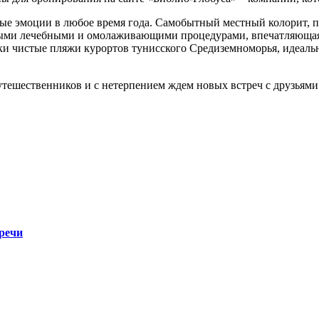
ные эмоции в любое время года. Самобытный местный колорит, 
ми лечебными и омолаживающими процедурами, впечатляющая пр
ески чистые пляжи курортов тунисского Средиземноморья, идеал
тешественников и с нетерпением ждем новых встреч с друзьями
тречи