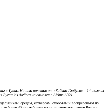
ы в Тунис. Начало полетов от «Библио-Глобуса» – 14 июля из
Pyramids Airlines на самолете Airbus A321.
дельникам, средам, четвергам, субботам и воскресеньям из
орая более 30 лет работает на туристическом рынке России.