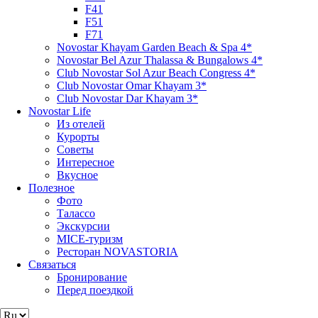
F41
F51
F71
Novostar Khayam Garden Beach & Spa 4*
Novostar Bel Azur Thalassa & Bungalows 4*
Club Novostar Sol Azur Beach Congress 4*
Club Novostar Omar Khayam 3*
Club Novostar Dar Khayam 3*
Novostar Life
Из отелей
Курорты
Советы
Интересное
Вкусное
Полезное
Фото
Талассо
Экскурсии
MICE-туризм
Ресторан NOVASTORIA
Связаться
Бронирование
Перед поездкой