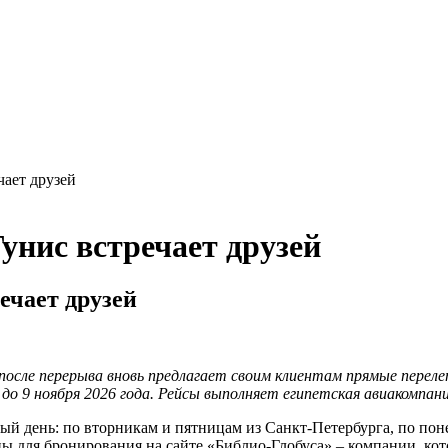
чает друзей
унис встречает друзей
ечает друзей
осле перерыва вновь предлагает своим клиентам прямые перелет
 9 ноября 2026 года. Рейсы выполняет египетская авиакомпания 
й день: по вторникам и пятницам из Санкт-Петербурга, по поне
ны для бронирования на сайте «Библио-Глобуса» – компании, кот