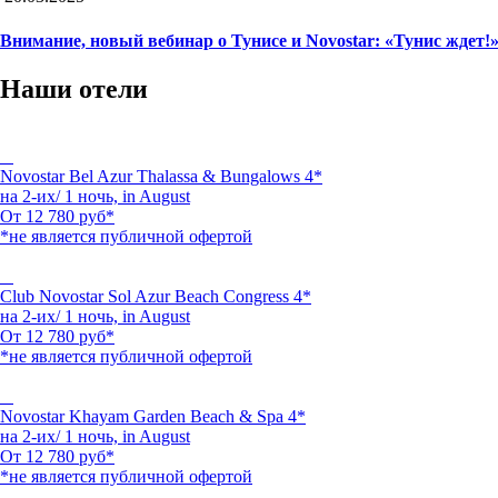
Внимание, новый вебинар о Тунисе и Novostar: «Тунис ждет!
Наши отели
Novostar Bel Azur Thalassa & Bungalows 4*
на 2-их/ 1 ночь,
in August
От
12 780
руб*
*не является публичной офертой
Club Novostar Sol Azur Beach Congress 4*
на 2-их/ 1 ночь,
in August
От
12 780
руб*
*не является публичной офертой
Novostar Khayam Garden Beach & Spa 4*
на 2-их/ 1 ночь,
in August
От
12 780
руб*
*не является публичной офертой