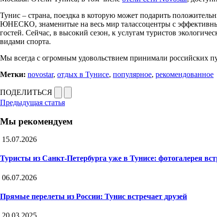
Тунис – страна, поездка в которую может подарить положитель
ЮНЕСКО, знаменитые на весь мир талассоцентры с эффективны
гостей. Сейчас, в высокий сезон, к услугам туристов экологич
видами спорта.
Мы всегда с огромным удовольствием принимали российских пу
Метки:
novostar
,
отдых в Тунисе
,
популярное
,
рекомендованное
ПОДЕЛИТЬСЯ
Предыдущая статья
Мы рекомендуем
15.07.2026
Туристы из Санкт-Петербурга уже в Тунисе: фотогалерея вс
06.07.2026
Прямые перелеты из России: Тунис встречает друзей
20.03.2025