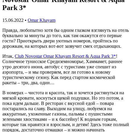
Park 3*
15.06.2022
•
Omar Khayam
Правда, любопытно хотя бы одним глазком взглянуть на отель
буквально за минуты до того, как там окажутся его первые
гости? Приоткрыть двери уютных номеров, пройтись по
дорожкам, на которых вот-вот зазвучит смех отдыхающих.
Итак,
Club Novostar Omar Khayam Resort & Aqua Park 3*
!
Солнечное тунисское Средиземноморье, Хаммамет, раннее
утро десятого июня, автобус с туристами уже спешит из
аэропорта, – и мы проверяем, все ли готово к новому
туристическому сезону. Как перед стартом космической
ракеты – три, два, один…
В номерах – чистота и красота, так и хочется растянуться на
мягкой кровати, коснуться щекой подушки. Но это потом, а
пока идем дальше. В ресторан с вкусной едой – повара
постарались на славу. Выходим на улицу, любуемся на
аккуратные, ухоженные газоны, пальмы с пушистыми
зелеными хвостиками – и к бассейну! К водным горкам,
которые так нравятся и взрослым, и детям! Здесь тоже полный
порядок, достаточно отмашки – и можно начинать