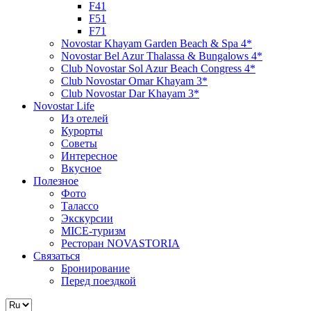
F41
F51
F71
Novostar Khayam Garden Beach & Spa 4*
Novostar Bel Azur Thalassa & Bungalows 4*
Club Novostar Sol Azur Beach Congress 4*
Club Novostar Omar Khayam 3*
Club Novostar Dar Khayam 3*
Novostar Life
Из отелей
Курорты
Советы
Интересное
Вкусное
Полезное
Фото
Талассо
Экскурсии
MICE-туризм
Ресторан NOVASTORIA
Связаться
Бронирование
Перед поездкой