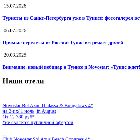
15.07.2026
Туристы из Санкт-Петербурга уже в Тунисе: фотогалерея в
06.07.2026
Прямые перелеты из России: Тунис встречает друзей
20.03.2025
Внимание, новый вебинар о Тунисе и Novostar: «Тунис ждет
Наши отели
Novostar Bel Azur Thalassa & Bungalows 4*
на 2-их/ 1 ночь,
in August
От
12 780
руб*
*не является публичной офертой
Club Novostar Sol Azur Beach Congress 4*