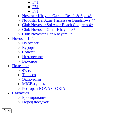
F41
F51
F71
Novostar Khayam Garden Beach & Spa 4*
Novostar Bel Azur Thalassa & Bungalows 4*
Club Novostar Sol Azur Beach Congress 4*
Club Novostar Omar Khayam 3*
Club Novostar Dar Khayam 3*
Novostar Life
Из отелей
Курорты
Советы
Интересное
Вкусное
Полезное
Фото
Талассо
Экскурсии
MICE-туризм
Ресторан NOVASTORIA
Связаться
Бронирование
Перед поездкой