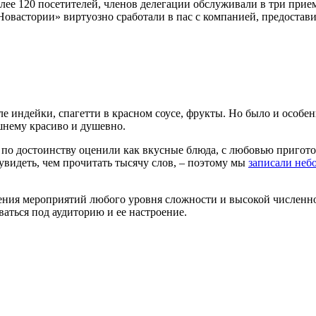
более 120 посетителей, членов делегации обслуживали в три при
Новастории» виртуозно сработали в пас с компанией, предоста
ле индейки, спагетти в красном соусе, фрукты. Но было и особе
шнему красиво и душевно.
по достоинству оценили как вкусные блюда, с любовью приготов
увидеть, чем прочитать тысячу слов, – поэтому мы
записали неб
ения мероприятий любого уровня сложности и высокой численно
аться под аудиторию и ее настроение.