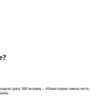
е?
гощали сразу 360 человек – «Новастория» имела честь
раны.