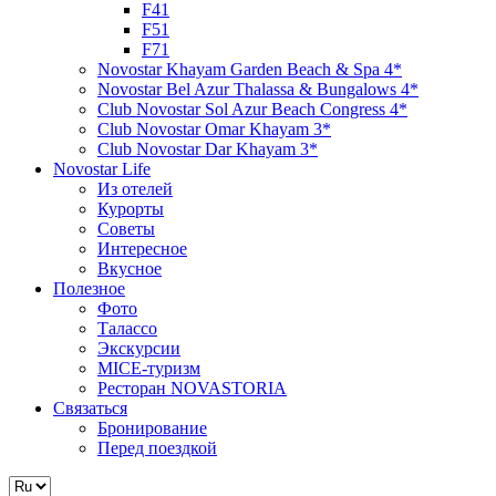
F41
F51
F71
Novostar Khayam Garden Beach & Spa 4*
Novostar Bel Azur Thalassa & Bungalows 4*
Club Novostar Sol Azur Beach Congress 4*
Club Novostar Omar Khayam 3*
Club Novostar Dar Khayam 3*
Novostar Life
Из отелей
Курорты
Советы
Интересное
Вкусное
Полезное
Фото
Талассо
Экскурсии
MICE-туризм
Ресторан NOVASTORIA
Связаться
Бронирование
Перед поездкой