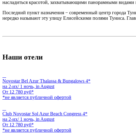
насладиться красотой, захватывающими панорамными видами и
Последний пункт назначения − современный центр города Тун
нередко называют эту улицу Елисейскими полями Туниса. Глав
Наши отели
Novostar Bel Azur Thalassa & Bungalows 4*
на 2-их/ 1 ночь,
in August
От
12 780
руб*
*не является публичной офертой
Club Novostar Sol Azur Beach Congress 4*
на 2-их/ 1 ночь,
in August
От
12 780
руб*
*не является публичной офертой