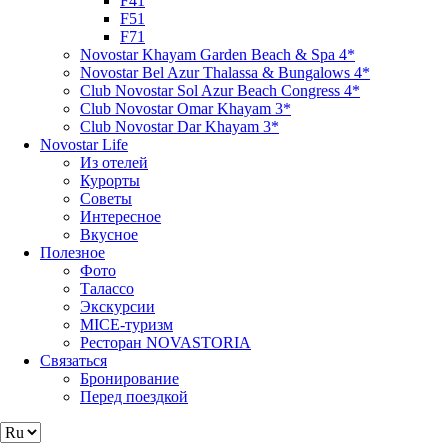
F41
F51
F71
Novostar Khayam Garden Beach & Spa 4*
Novostar Bel Azur Thalassa & Bungalows 4*
Club Novostar Sol Azur Beach Congress 4*
Club Novostar Omar Khayam 3*
Club Novostar Dar Khayam 3*
Novostar Life
Из отелей
Курорты
Советы
Интересное
Вкусное
Полезное
Фото
Талассо
Экскурсии
MICE-туризм
Ресторан NOVASTORIA
Связаться
Бронирование
Перед поездкой