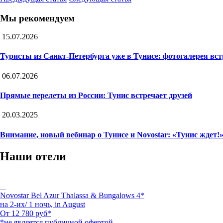
Мы рекомендуем
15.07.2026
Туристы из Санкт-Петербурга уже в Тунисе: фотогалерея вс
06.07.2026
Прямые перелеты из России: Тунис встречает друзей
20.03.2025
Внимание, новый вебинар о Тунисе и Novostar: «Тунис ждет!
Наши отели
Novostar Bel Azur Thalassa & Bungalows 4*
на 2-их/ 1 ночь,
in August
От
12 780
руб*
*не является публичной офертой