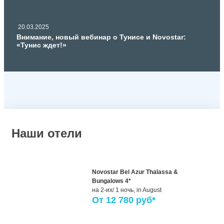
20.03.2025
Внимание, новый вебинар о Тунисе и Novostar:
«Тунис ждет!»
Наши отели
Novostar Bel Azur Thalassa &
Bungalows 4*
на 2-их/ 1 ночь,
in August
От
12 780
руб*