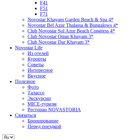
F41
F51
F71
Novostar Khayam Garden Beach & Spa 4*
Novostar Bel Azur Thalassa & Bungalows 4*
Club Novostar Sol Azur Beach Congress 4*
Club Novostar Omar Khayam 3*
Club Novostar Dar Khayam 3*
Novostar Life
Из отелей
Курорты
Советы
Интересное
Вкусное
Полезное
Фото
Талассо
Экскурсии
MICE-туризм
Ресторан NOVASTORIA
Связаться
Бронирование
Перед поездкой